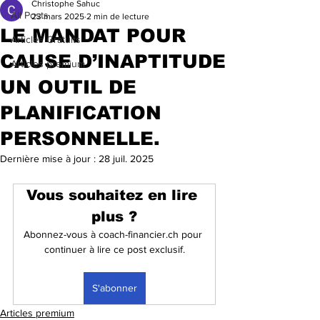
Christophe Sahuc
All Posts
23 mars 2025
2 min de lecture
LE MANDAT POUR
Articles Gratuits
CAUSE D’INAPTITUDE
Articles premium
UN OUTIL DE
PLANIFICATION
PERSONNELLE.
Dernière mise à jour :
28 juil. 2025
Vous souhaitez en lire 
plus ?
Abonnez-vous à coach-financier.ch pour 
continuer à lire ce post exclusif.
S'abonner
Articles premium