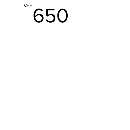
650C
CHF
650
"Acompte de 50% pour la création de
votre plan financier personnalisé. Le
solde de 50% sera facturé à la livraison du
plan.
Valable 12 mois
Acheter
Inscrivez-vous pour