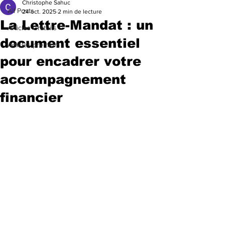
Christophe Sahuc
All Posts
24 oct. 2025
2 min de lecture
La Lettre-Mandat : un
Articles Gratuits
document essentiel
Articles premium
pour encadrer votre
accompagnement
financier