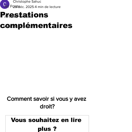
Christophe Sahuc
All Posts
29 déc. 2025
4 min de lecture
Prestations
Articles Gratuits
complémentaires
Articles premium
Comment savoir si vous y avez 
droit?
Vous souhaitez en lire 
plus ?