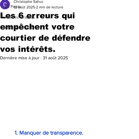
Christophe Sahuc
All Posts
12 août 2025
2 min de lecture
Les 6 erreurs qui
Articles Gratuits
empêchent votre
Articles premium
courtier de défendre
vos intérêts.
Dernière mise à jour :
31 août 2025
1. Manquer de transparence. 